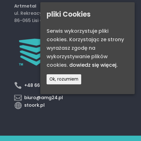
Artmetal
pliki Cookies
ul. Rekreacyjna 5,
86-065 Lisi Ogon
Serwis wykorzystuje pliki
cookies. Korzystając ze strony
wyrażasz zgodę na
wykorzystywanie plików
cookies.
dowiedz się więcej.
Ok, rozumiem

+48 668 093 038

biuro@amg24.pl

stoork.pl